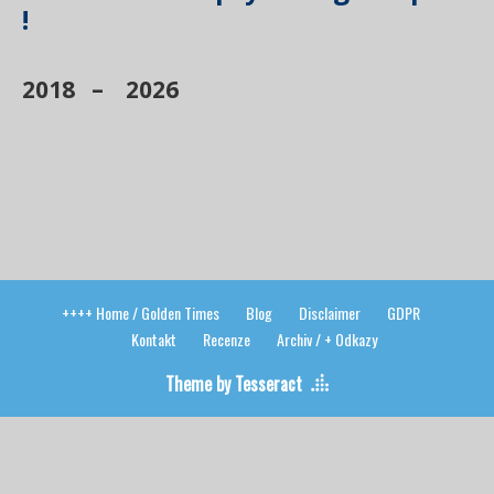
!
2018 – 2026
++++ Home / Golden Times
Blog
Disclaimer
GDPR
Kontakt
Recenze
Archiv / + Odkazy
Theme by Tesseract