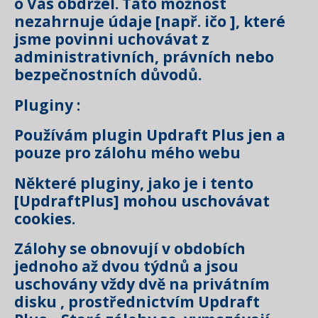
o Vás obdržel. Tato možnost
nezahrnuje údaje [např. ičo ], které
jsme povinni uchovávat z
administrativních, právních nebo
bezpečnostních důvodů.
Pluginy :
Používám plugin Updraft Plus jen a
pouze pro zálohu mého webu
Některé pluginy, jako je i tento
[UpdraftPlus] mohou uschovávat
cookies.
Zálohy se obnovují v obdobích
jednoho až dvou týdnů a jsou
uschovány vždy dvě na privátním
disku , prostřednictvím Updraft