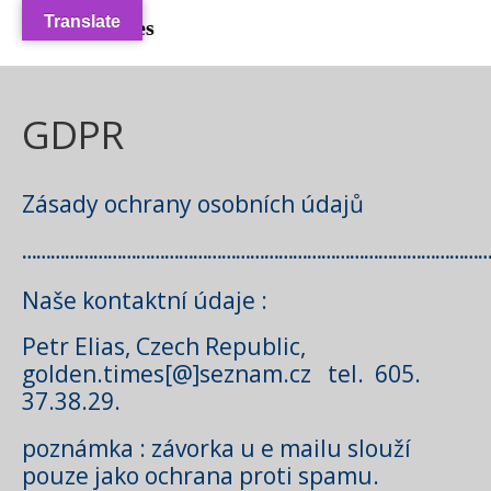
Translate
Golden Times
++++ Home / Golden
Times
GDPR
Blog
Disclaimer
GDPR
Zásady ochrany osobních údajů
Kontakt
……………………………………………………………………………………
Recenze
Naše kontaktní údaje :
Archiv / + Odkazy
Petr Elias, Czech Republic,
golden.times[@]seznam.cz tel. 605.
37.38.29.
poznámka : závorka u e mailu slouží
pouze jako ochrana proti spamu.