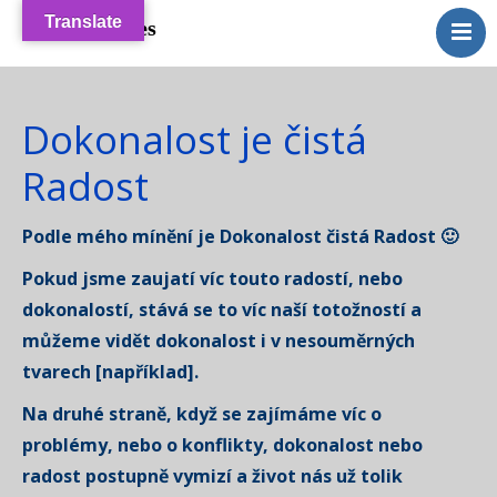
Translate
Golden Times
++++ Home / Golden
Times
Blog
Dokonalost je čistá
Disclaimer
Radost
GDPR
Podle mého mínění je Dokonalost čistá Radost 🙂
Kontakt
Recenze
Pokud jsme zaujatí víc touto radostí, nebo
dokonalostí, stává se to víc naší totožností a
Archiv / + Odkazy
můžeme vidět dokonalost i v nesouměrných
tvarech [například].
Na druhé straně, když se zajímáme víc o
problémy, nebo o konflikty, dokonalost nebo
radost postupně vymizí a život nás už tolik