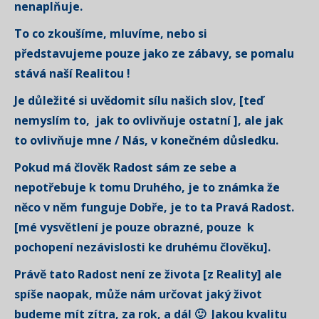
nenaplňuje.
To co zkoušíme, mluvíme, nebo si
představujeme pouze jako ze zábavy, se pomalu
stává naší Realitou !
Je důležité si uvědomit sílu našich slov, [teď
nemyslím to, jak to ovlivňuje ostatní ], ale jak
to ovlivňuje mne / Nás, v konečném důsledku.
Pokud má člověk Radost sám ze sebe a
nepotřebuje k tomu Druhého, je to známka že
něco v něm funguje Dobře, je to ta Pravá Radost.
[mé vysvětlení je pouze obrazné, pouze k
pochopení nezávislosti ke druhému člověku].
Právě tato Radost není ze života [z Reality] ale
spíše naopak, může nám určovat jaký život
budeme mít zítra, za rok, a dál 🙂 Jakou kvalitu