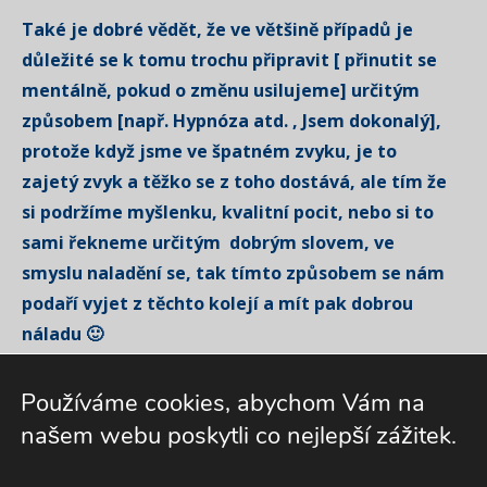
Také je dobré vědět, že ve většině případů je
důležité se k tomu trochu připravit [ přinutit se
mentálně, pokud o změnu usilujeme] určitým
způsobem [např. Hypnóza atd. , Jsem dokonalý],
protože když jsme ve špatném zvyku, je to
zajetý zvyk a těžko se z toho dostává, ale tím že
si podržíme myšlenku, kvalitní pocit, nebo si to
sami řekneme určitým dobrým slovem, ve
smyslu naladění se, tak tímto způsobem se nám
podaří vyjet z těchto kolejí a mít pak dobrou
náladu 🙂
PS č.2 : Štěstí je svým způsobem dokonalost,
Používáme cookies, abychom Vám na
nebo čistá Radost.
našem webu poskytli co nejlepší zážitek.
PS č.3 : Vše v tomto článku je myšleno pouze
obrazně a víceméně na energetické ůrovni.