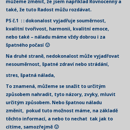
můžeme změnit, že jsem například Rovnocenný a
také, že tuto Radost můžu rozdávat.
PS č.1 : : dokonalost vyjadřuje souměrnost,
kvalitní tvořivost, harmonii, kvalitní emoce,
nebo také – náladu máme vždy dobrou i za
špatného počasí 🙂
Na druhé straně, nedokonalost může vyjadřovat
nesouměrnost, špatné zdraví nebo strádání,
stres, špatná nálada,
To znamená, můžeme se snažit to určitým
způsobem nahradit, tyto názory, zvyky, mluvit
určitým způsobem. Nebo špatnou náladu
změnit, pokud tuto možnost máme, na základě
těchto informací, a nebo to nechat tak jak to
cítíme, samozřejmě 🙂