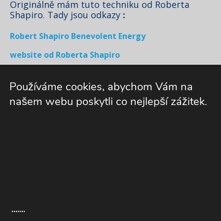
Originálně mám tuto techniku od Roberta
Shapiro. Tady jsou odkazy
:
Robert Shapiro Benevolent Energy
website od Roberta Shapiro
Blog od Roberta Shapiro
Používáme cookies, abychom Vám na
Zákonné Odmítnutí Odpovědnosti : Informace které nabízím nejsou
našem webu poskytli co nejlepší zážitek.
náhradou lékařské nebo psychologické péče !
.
++++ Home / Golden Times
Blog
Disclaimer
GDPR
Kontakt
Recenze
Archiv / + Odkazy
Theme by Tesseract
.......