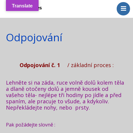
Translate
Golden Times
++++ Home / Golden
Times
Blog
Odpojování
Disclaimer
GDPR
Kontakt
Odpojování č. 1
/ základní proces :
Recenze
Lehněte si na záda, ruce volně dolů kolem těla
Archiv / + Odkazy
a dlaně otočeny dolů a jemně kousek od
vašeho těla- nejlépe tři hodiny po jídle a před
spaním, ale pracuje to všude, a kdykoliv.
Nepřekládejte nohy, nebo prsty.
Pak požádejte slovně :