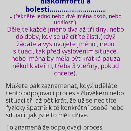
diskomfortu a
bolesti…
……………………..
..
.(řekněte jedno nebo dvě jména osob, nebo
událostí).
Dělejte každé jméno dva až tři dny, nebo
do doby, kdy se už cítíte čistí.(když
žádáte a vyslovujete jméno , nebo
situaci, tak před vyslovením situace,
nebo jména by měla být krátká pauza
několik vteřin, třeba 3 vteřiny, pokud
chcete).
Můžete pak zaznamenat, když uděláte
tento odpojovací proces s člověkem nebo
situací tři až pět krát, že už se necítíte
fyzicky špatně k té konkrétní osobě nebo
situaci, jak jste to měli dříve.
To znamená že odpojovací proces